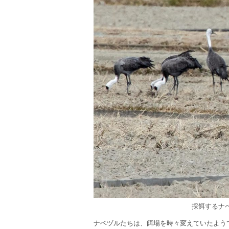
採餌するナ
ナベヅルたちは、餌場を時々変えていたよう