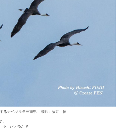
するナベヅル＠三重県 撮影：藤井 恒
が、
に少しだけ飛んで