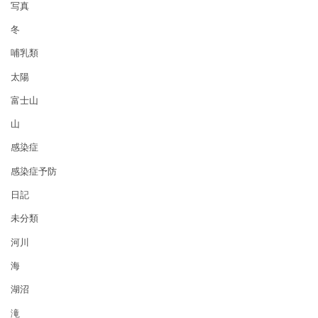
写真
冬
哺乳類
太陽
富士山
山
感染症
感染症予防
日記
未分類
河川
海
湖沼
滝