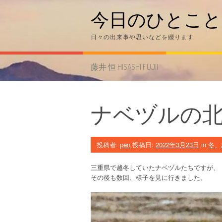
コ
今日のひとこと
ン
テ
ン
日々の出来事や思いなどを綴ります
ツ
へ
ス
藤井 恒 HISASHI FUJII
キ
ッ
プ
ナベヅルの
投稿者:
pen
投稿日:
2022年3月23日
in
冬
、
三重県で越冬していたナベヅルたちですが、
その後も数回、様子を見に行きました。