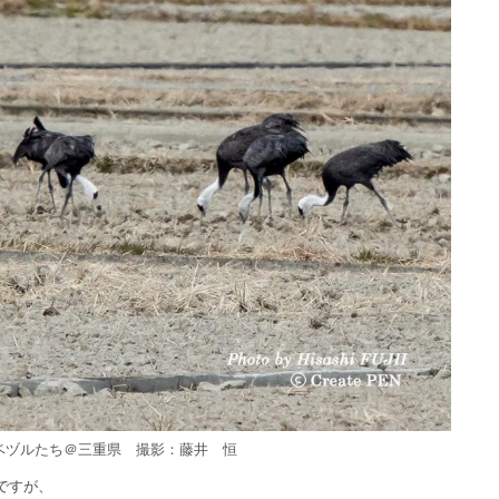
ベヅルたち＠三重県 撮影：藤井 恒
ですが、