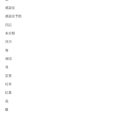
感染症
感染症予防
日記
未分類
河川
海
湖沼
滝
災害
社寺
紅葉
花
蝶