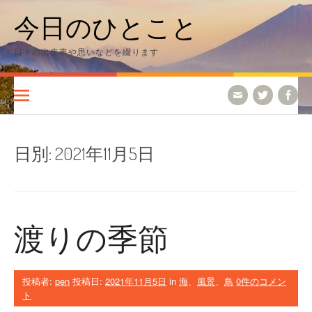
コ
今日のひとこと
ン
テ
ン
日々の出来事や思いなどを綴ります
ツ
へ
ス
キ
ッ
プ
日別:
2021年11月5日
渡りの季節
投稿者:
pen
投稿日:
2021年11月5日
in
海
、
風景
、
鳥
0件のコメン
ト